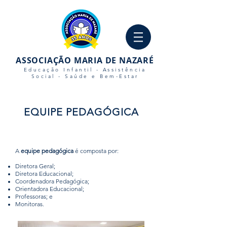
ASSOCIAÇÃO MARIA DE NAZARÉ
Educação Infantil - Assistência
Social - Saúde e Bem-Estar
AGUARDAMOS SEU
EQUIPE PEDAGÓGICA
CONTATO
Telefone
+55 (61) 3357-7328
(61) 3357-7328
A
equipe pedagógica
é composta por:
Diretora Geral;
Email
Diretora Educacional;
crechemariadenazaredf@gmail.com
Coordenadora Pedagógica;
Orientadora Educacional;
Horários
Professoras; e
Monitoras.
Segunda a Sexta:
Das 07h às 17h