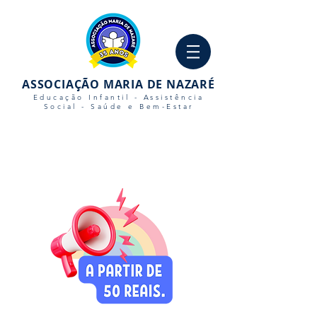
ASSOCIAÇÃO MARIA DE NAZARÉ
Educação Infantil - Assistência
Social - Saúde e Bem-Estar
AGUARDAMOS SEU
CONTATO
Telefone
+55 (61) 3357-7328
(61) 3357-7328
Email
crechemariadenazaredf@gmail.com
Horários
Segunda a Sexta:
Das 07h às 17h